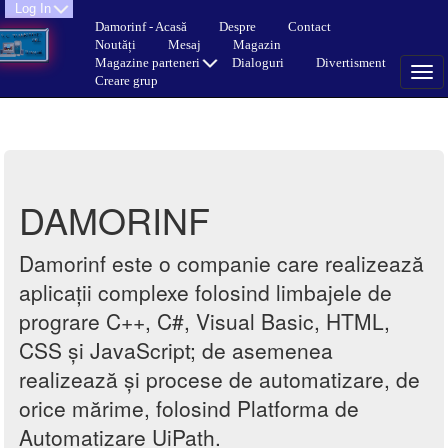
Log In
Damorinf - Acasă
Despre
Contact
Noutăți
Mesaj
Magazin
Magazine parteneri
Dialoguri
Divertisment
Creare grup
DAMORINF
Damorinf este o companie care realizează
aplicații complexe folosind limbajele de
prograre C++, C#, Visual Basic, HTML,
CSS și JavaScript; de asemenea
realizează și procese de automatizare, de
orice mărime, folosind Platforma de
Automatizare UiPath.